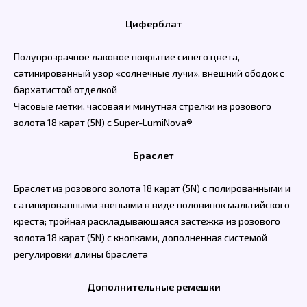
Циферблат
Полупрозрачное лаковое покрытие синего цвета,
сатинированный узор «солнечные лучи», внешний ободок с
бархатистой отделкой
Часовые метки, часовая и минутная стрелки из розового
золота 18 карат (5N) с Super-LumiNova®
Браслет
Браслет из розового золота 18 карат (5N) с полированными и
сатинированными звеньями в виде половинок мальтийского
креста; тройная раскладывающаяся застежка из розового
золота 18 карат (5N) с кнопками, дополненная системой
регулировки длины браслета
Дополнительные ремешки