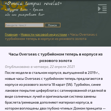
«Omnia tempus revelat»
«Мудрее всего – время,
ибо оно раскрывает все»
Главная
»
Новости часовой индустрии
»
Часы Overseas с
турбийоном теперь в корпусе из розового золота
Часы Overseas с турбийоном теперь в корпусе из
розового золота
Опубликовано: в четверг, 22 апреля 2021
После модели в стальном корпусе, выпущенной в 2019 г.,
новые часы Overseas с турбийоном теперь предлагаются в
корпусе из розового золота 18 карат (5N). Турбийон, синее
лаковое покрытие циферблата с сатинированной отделкой в
виде солнечных лучей и оригинальная система замены
браслета/ремешков дополняют материал корпуса, в
котором воплощены два глубоко чтимых Домом принципа —