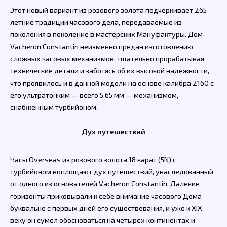
Этот новый вариант из розового золота подчеркивает 265-
летние традиции часового дела, передаваемые из
поколения в поколение в мастерских Мануфактуры. Дом
Vacheron Constantin неизменно предан изготовлению
сложных часовых механизмов, тщательно прорабатывая
технические детали и заботясь об их высокой надежности,
что проявилось и в данной модели на основе калибра 2160 с
его ультратонким — всего 5,65 мм — механизмом,
снабженным турбийоном.
Дух путешествий
Часы Overseas из розового золота 18 карат (5N) с
турбийоном воплощают дух путешествий, унаследованный
от одного из основателей Vacheron Constantin. Далекие
горизонты приковывали к себе внимание часового Дома
буквально с первых дней его существования, и уже к XIX
веку он сумел обосноваться на четырех континентах и