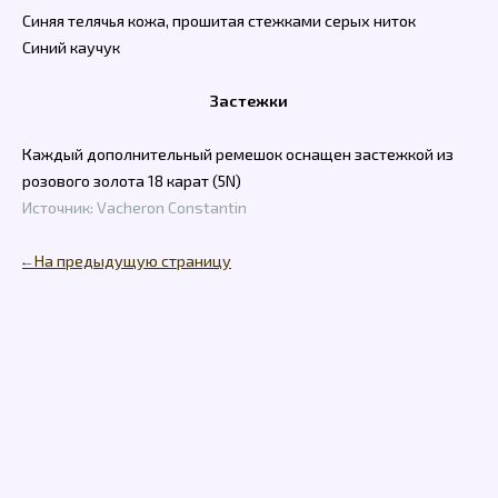
Синяя телячья кожа, прошитая стежками серых ниток
Синий каучук
Застежки
Каждый дополнительный ремешок оснащен застежкой из
розового золота 18 карат (5N)
Источник: Vacheron Constantin
← На предыдущую страницу