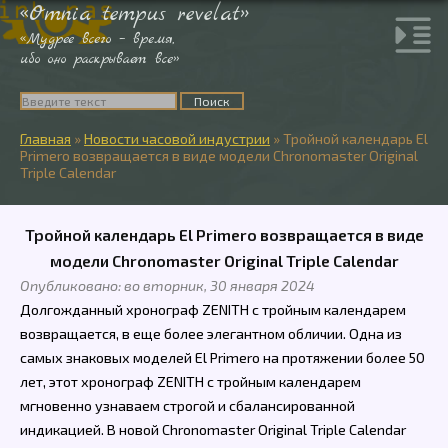
«Omnia tempus revelat»
«Мудрее всего – время,
ибо оно раскрывает все»
Главная
»
Новости часовой индустрии
»
Тройной календарь El
Primero возвращается в виде модели Chronomaster Original
Triple Calendar
Тройной календарь El Primero возвращается в виде
модели Chronomaster Original Triple Calendar
Опубликовано: во вторник, 30 января 2024
Долгожданный хронограф ZENITH с тройным календарем
возвращается, в еще более элегантном обличии. Одна из
самых знаковых моделей El Primero на протяжении более 50
лет, этот хронограф ZENITH с тройным календарем
мгновенно узнаваем строгой и сбалансированной
индикацией. В новой Chronomaster Original Triple Calendar