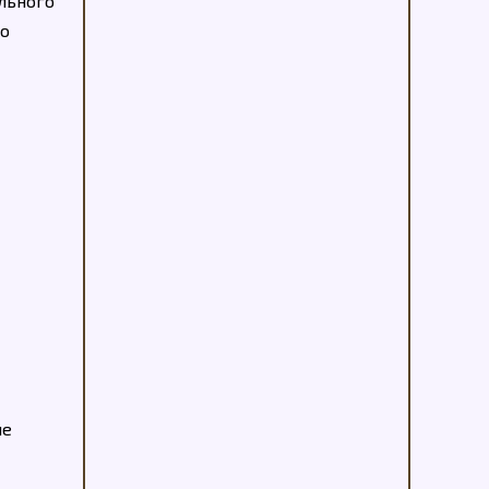
ального
го
ие