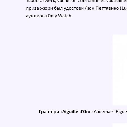
Tudor, Urwerk, Vacheron Constantin et Vouti
приза жюри был удостоен Люк Петтавино (Luc
аукциона Only Watch.
Гран-при «Aiguille d'Or» :
Audemars Piguet