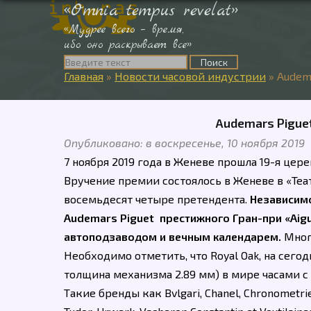
«Omnia tempus revelat»
«Мудрее всего – время,
ибо оно раскрывает все»
Главная
»
Новости часовой индустрии
»
Audema
Audemars Piguet
Опубликовано: в воскресенье, 10 ноября 2019
7 ноября 2019 года в Женеве прошла 19-я цере
Вручение премии состоялось в Женеве в «Теа
восемьдесят четыре претендента.
Независимо
Audemars Piguet престижного Гран-при «Aigui
автоподзаводом и вечным календарем.
Мног
Необходимо отметить, что Royal Oak, на сего
толщина механизма 2.89 мм) в мире часами 
Такие бренды как Bvlgari, Chanel, Chronometrie