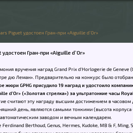
rs Piguet удостоен Гран-при «Aiguille d`Or»
 удостоен Гран-при «Aiguille d`Or»
мония вручения наград Grand Prix d’Horlogerie de Geneve (
тре дю Леман». Предварительно на конкурс было отобра
е жюри GPHG присудило 19 наград и удостоило компани
lle d’Or» («Золотая стрелка») за ультратонкие часы Royal
ие считают эту награду высшим достижением в часовом 
дняшний день, являются самыми тонкими (высота корпуса 
с автоматическим заводом и вечным календарем.
 Ferdinand Berthoud, Genus, Hermes, Kudoke, MB & F, Ming, S