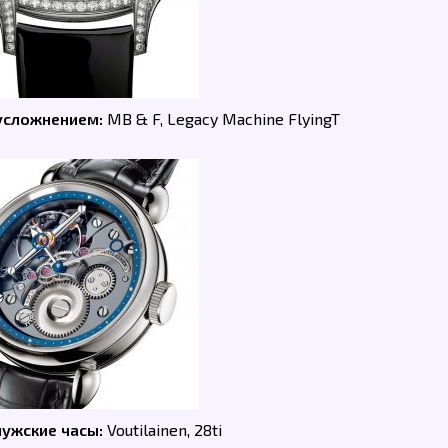
 усложнением:
MB & F, Legacy Machine FlyingT
мужские часы:
Voutilainen, 28ti