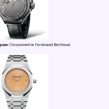
раж:
Chronometrie Ferdinand Berthoud