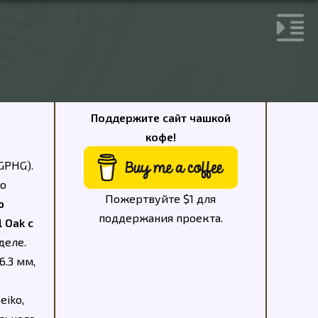
Поддержите сайт чашкой
кофе!
GPHG).
но
Пожертвуйте $1 для
ю
поддержания проекта.
 Oak с
деле.
6.3 мм,
eiko,