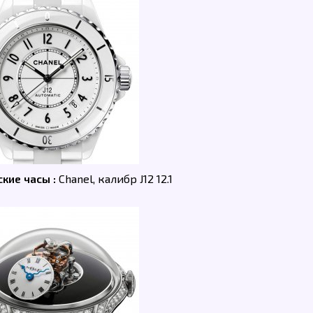
кие часы :
Chanel, калибр J12 12.1