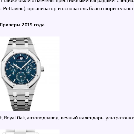
lainen также были отмечены престижными наградами. Специ
 Pettavino), организатор и основатель благотворительно
Призеры 2019 года
, Royal Oak, автоподзавод, вечный календарь, ультратонк