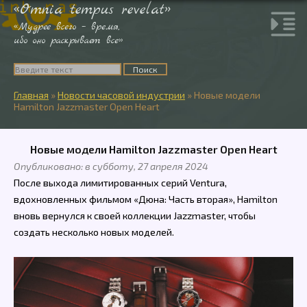
«Omnia tempus revelat»
«Мудрее всего – время,
ибо оно раскрывает все»
Главная
»
Новости часовой индустрии
»
Новые модели
Hamilton Jazzmaster Open Heart
Новые модели Hamilton Jazzmaster Open Heart
Опубликовано: в субботу, 27 апреля 2024
После выхода лимитированных серий Ventura,
вдохновленных фильмом «Дюна: Часть вторая», Hamilton
вновь вернулся к своей коллекции Jazzmaster, чтобы
создать несколько новых моделей.