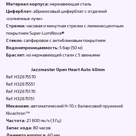
Материал корпуса:
нержавеющая сталь
Циферблат:
абрикосовый циферблат с отделкой
«солнечные лучи»
Стрелки:
часовая и минутная стрелки с люминесцентным
покрытием Super-LumiNova®
Стекло:
сапфировое с антибликовым покрытием
Водонепроницаемость:
5 бар (50 м)
Браслет:
из нержавеющей стали с 5 звеньями
Jazzmaster Open Heart Auto 40mm
Ref. H32675570
Ref. H32675551
Ref. H32675170
Ref. H32675151
Механизм:
автоматический H-10 с балансовой пружиной
Nivachron™
Частота:
21 600 пк/ч (3 Гц)
Запас хода:
80 часов
Диаметр корпуса:
40 мм