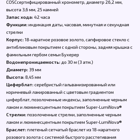
COSCсертифицированный хронометр, диаметр 26,2 мм,
высота 3,6 мм, 25 камней
Запас хода:
42 часа
Функции:
индикация даты, часовая, минутная и секундная
стрелки
Корпус:
18-каратное розовое золото, сапфировое стекло с
антибликовым покрытием с одной стороны, задняя крышка с
фамильным гербом семьи Бухерер
Водонепроницаемость:
до 30 м (3 атм.)
Диаметр:
39 мм
Высота:
8,45 мм
Циферблат:
серебристый гальванизированный или
коричневый лакированный с цветовым градиентом
циферблат, позолоченные индексы, заполненные черным
лаком и люминесцентным покрытием Super-LumiNova®
Стрелки:
позолоченные стрелки, заполненные черным
лаком и люминесцентным покрытием Super-LumiNova®
Браслет:
плетеный сетчатый браслет из 18-каратного
розового золота с системой быстрого расстегивания