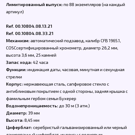
Лимитированный выпуск:
по 88 экземпляров (на каждый
артикул)
Ref. 00.10804.08.13.21
Ref. 00.10804.08.33.21
Механизм:
автоматический подзавод, калибр CFB 1965.1,
COSCсертифицированный хронометр, диаметр 26,2 мм,
высота 3,6 мм, 25 камней
Запас хода:
42 часа
Функции:
индикация даты, часовая, минутная и секундная
стрелки
Корпус:
нержавеющая сталь, сапфировое стекло с
антибликовым покрытием с одной стороны, задняя крышка с
фамильным гербом семьи Бухерер
Водонепроницаемость:
до 30 м (3 атм.)
Диаметр:
39 мм
Высота:
8,45 мм
Циферблат:
серебристый гальванизированный или черный
лакированный циферблат, индексы с родиевым