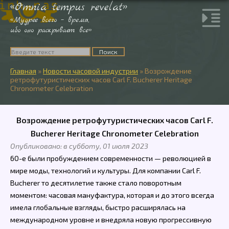
«Omnia tempus revelat»
«Мудрее всего – время,
ибо оно раскрывает все»
Главная
»
Новости часовой индустрии
»
Возрождение
ретрофутуристических часов Carl F. Bucherer Heritage
Chronometer Celebration
Возрождение ретрофутуристических часов Carl F.
Bucherer Heritage Chronometer Celebration
Опубликовано: в субботу, 01 июля 2023
60-е были пробуждением современности — революцией в
мире моды, технологий и культуры. Для компании Carl F.
Bucherer то десятилетие также стало поворотным
моментом: часовая мануфактура, которая и до этого всегда
имела глобальные взгляды, быстро расширялась на
международном уровне и внедряла новую прогрессивную