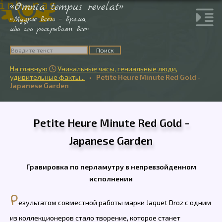
«Omnia tempus revelat»
«Мудрее всего – время,
ибо оно раскрывает все»
На главную
Уникальные часы, гениальные люди,

удивительные факты...
•
Petite Heure Minute Red Gold -
Japanese Garden
Petite Heure Minute Red Gold -
Japanese Garden
Гравировка по перламутру в непревзойденном
исполнении
Р
езультатом совместной работы марки Jaquet Droz с одним
из коллекционеров стало творение, которое станет