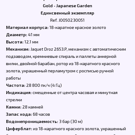
Gold - Japanese Garden
Единсвенный экземпляр
Ref. J0050230051
Материал корпуса:
18-каратное красное золото
Диаметр:
41 мм
Высота:
12.1 мм
Механизм:
Jaquet Droz 2653.P, механизм с автоматическим
подзаводом, кремниевые спираль и паллеты анкерной
вилки, двойной барабан, ротор из 18-каратного красного
золота, украшенный перламутром с росписью ручной
работы
Частота:
28 800 пк/ч (4 Гц)
Индикация:
смещенные от центра часовая и минутная
стрелки
Камни:
28 камней
Запас хода:
68 часов
Водонепроницаемость:
3 бар (30 м)
Циферблат:
из 18-каратного красного золота, украшенный