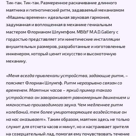
Тик-так. Тик-так. Размеренное раскачивание длинного
маятника и гипнотический ритм, задаваемый механизмом
«Машины времени»: идеальная звуковая гармония,
задуманная и воплощенная в механике гениальным
мастером Флорианом Шлумпфом. MB&F M.A.D.Gallery с
гордостью представляет эти кинетические инсталляции
внушительных размеров, разработанные и изготовленные
инженером, который ценит искусство и высокоточную
механику.
«
Меня всегда привлекали устройства, задающие ритм,
–
поясняет Флориан Шлумпф.
Ритм неразрывно связан со
временем. Маятник часов – яркий пример такого
устройства: он завораживает равномерным движением и
мягкостью производимого звука. Чем медленнее ритм
колебаний, тем более умиротворяющее воздействие он
на нас оказывает
». Таким образом, маятник здесь не только
служит для отсчета часов и минут, но и настраивает зрителя
на созерцательный лад, помогая ему почувствовать течение