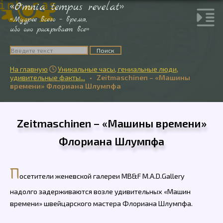
«Omnia tempus revelat»
«Мудрее всего – время,
ибо оно раскрывает все»
На главную
Уникальные часы, гениальные люди,

удивительные факты...
•
Zeitmaschinen – «Машины
времени» Флориана Шлумпфа
Zeitmaschinen – «Машины времени»
Флориана Шлумпфа
П
осетители женевской галереи MB&F M.A.D.Gallery
надолго задерживаются возле удивительных «Машин
времени» швейцарского мастера Флориана Шлумпфа.