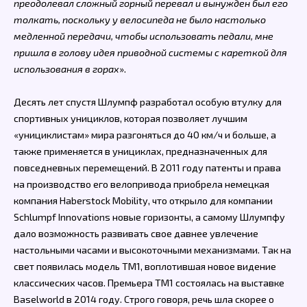
преодолевал сложный горный перевал и вынужден был его
толкать, поскольку у велосипеда не было настолько
медленной передачи, чтобы использовать педали, мне
пришла в голову идея приводной системы с кареткой для
использования в горах
».
Десять лет спустя Шлумпф разработал особую втулку для
спортивных унициклов, которая позволяет лучшим
«унициклистам» мира разгоняться до 40 км/ч и больше, а
также применяется в унициклах, предназначенных для
повседневных перемещений. В 2011 году патенты и права
на производство его велопривода приобрела немецкая
компания Haberstock Mobility, что открыло для компании
Schlumpf Innovations новые горизонты, а самому Шлумпфу
дало возможность развивать свое давнее увлечение
настольными часами и высокоточными механизмами. Так на
свет появилась модель TM1, воплотившая новое видение
классических часов. Премьера TM1 состоялась на выставке
Baselworld в 2014 году. Строго говоря, речь шла скорее о