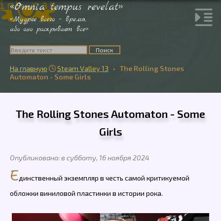
«Omnia tempus revelat»
«Мудрее всего – время,
ибо оно раскрывает все»
На главную
Steam Valley 13
•
The Rolling Stones

Automaton - Some Girls
The Rolling Stones Automaton - Some
Girls
Опубликовано: в субботу, 16 ноября 2024
Е
динственный экземпляр в честь самой критикуемой
обложки виниловой пластинки в истории рока.