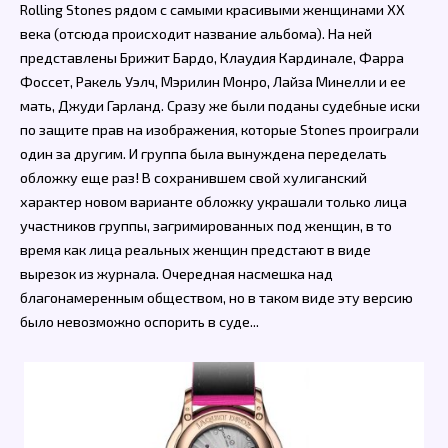
Rolling Stones рядом с самыми красивыми женщинами XX
века (отсюда происходит название альбома). На ней
представлены Брижит Бардо, Клаудия Кардинале, Фарра
Фоссет, Ракель Уэлч, Мэрилин Монро, Лайза Минелли и ее
мать, Джуди Гарланд. Сразу же были поданы судебные иски
по защите прав на изображения, которые Stones проиграли
один за другим. И группа была вынуждена переделать
обложку еще раз! В сохранившем свой хулиганский
характер новом варианте обложку украшали только лица
участников группы, загримированных под женщин, в то
время как лица реальных женщин предстают в виде
вырезок из журнала. Очередная насмешка над
благонамеренным обществом, но в таком виде эту версию
было невозможно оспорить в суде...