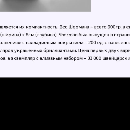
вляется их компактность. Вес Шермана – всего 900гр, а е
см (ширина) х 8см (глубина). Sherman был выпущен в огран
олнениях: с палладиевым покрытием – 200 ед, с нанесенн
мпляров украшенных бриллиантами. Цена первых двух вар
ков, а экземпляр с алмазным набором – 33 000 швейцарск