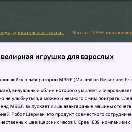
юди, удивительные факты...
•
Часы от МB&F или ювелир
ювелирная игрушка для взрослых
вившейся в лаборатории MB&F (Maximilian Busser and Frie
ан), визуальный облик которого умиляет и очаровывает.
 не улыбнуться, а можно и немного с ним поиграть. Сле
ренд MB&F, выпускает лишь авангардные машины отсчета
ией. Робот Шерман, это продукт совместного сотрудниче
ественных швейцарских часов L`Epee 1839, компанией с