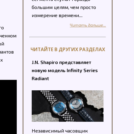
большим целям, чем просто
измерение времени....
Читать дальше...
го
иченном
ой
ЧИТАЙТЕ В ДРУГИХ РАЗДЕЛАХ
иантов
их
J.N. Shapiro представляет
новую модель Infinity Series
Radiant
Независимый часовщик