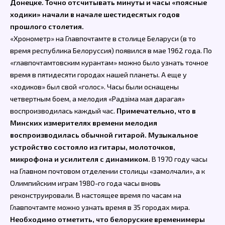
Донецке. Точно отсчитывать минуты и часы «поясные
ходики» начали в начале шестидесятых годов
прошлого столетия.
«Хронометр» на Главпочтамте в столице Беларуси (в то
время республика Белоруссия) появился в мае 1962 года. По
«главпочтамтовским курантам» можно было узнать точное
время в пятидесяти городах нашей планеты. А еще у
«ходиков» был свой «голос». Часы были оснащены
четвертным боем, а мелодия «Радзіма мая дарагая»
воспроизводилась каждый час.
Примечательно, что в
Минских измерителях времени мелодия
воспроизводилась обычной гитарой. Музыкальное
устройство состояло из гитары, молоточков,
микрофона и усилителя с динамиком.
В 1970 году часы
на Главном почтовом отделении столицы «замолчали», а к
Олимпийским играм 1980-го года часы вновь
реконструировали. В настоящее время по часам на
Главпочтамте можно узнать время в 35 городах мира.
Необходимо отметить, что белоруские временимеры