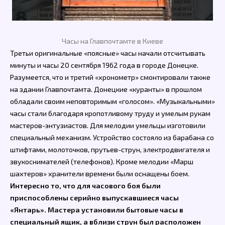
Часы на Главпочтамте в Киеве
Третьи оригинальные «поясные» часы начали отсчитывать
минуты и часы 20 сентября 1962 года в городе Донецке.
Разумеется, что и третий «хронометр» смонтировали также
на здании Главпочтамта. Донецкие «куранты» в прошлом
обладали своим неповторимым «голосом». «Музыкальными»
часы стали благодаря кропотливому труду и умелым рукам
мастеров-энтузиастов. Для мелодии умельцы изготовили
специальный механизм. Устройство состояло из барабана со
штифтами, молоточков, прутьев-струн, электродвигателя и
звукоснимателей (телефонов). Кроме мелодии «Марш
шахтеров» хранители времени были оснащены боем.
Интересно то, что для часового боя были
приспособлены серийно выпускавшиеся часы
«Янтарь». Мастера установили бытовые часы в
специальный ящик, а вблизи струн был расположен