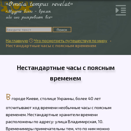
«Omnia tempus revelat»
«Мудрее всего – время,
ибо оно раскрывает все»
На главную
Что посмотреть путешествуя по миру
•

Нестандартные часы с поясным временем
Нестандартные часы с поясным
временем
В
городе Киеве, столице Украины, более 40 лет
отсчитывают ход времени необычные часы с поясным
временем. Нестандартные хранители времени
расположены по адресу: улица Владимирская, 10.
Временимеры примечательны тем, что по ним можно