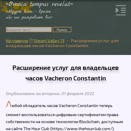
«Omnia tempus revelat»
«Мудрее всего – время,
ибо оно раскрывает все»
На главную
Steam Valley 13
•
Расширение услуг для

владельцев часов Vacheron Constantin
Расширение услуг для владельцев
часов Vacheron Constantin
Опубликовано: во вторник, 01 февраля 2022
Л
юбой обладатель часов Vacheron Constantin теперь
сможет воспользоваться цифровым сертификатом права
собственности на основе технологии Blockchain, доступным
на сайте The Hour Club (https://www.thehourclub.com/).