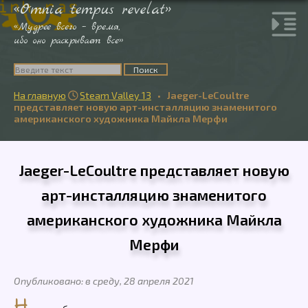
«Omnia tempus revelat»
«Мудрее всего – время,
ибо оно раскрывает все»
На главную
Steam Valley 13
•
Jaeger-LeCoultre

представляет новую арт-инсталляцию знаменитого
американского художника Майкла Мерфи
Jaeger-LeCoultre представляет новую
арт-инсталляцию знаменитого
американского художника Майкла
Мерфи
Опубликовано: в среду, 28 апреля 2021
Н