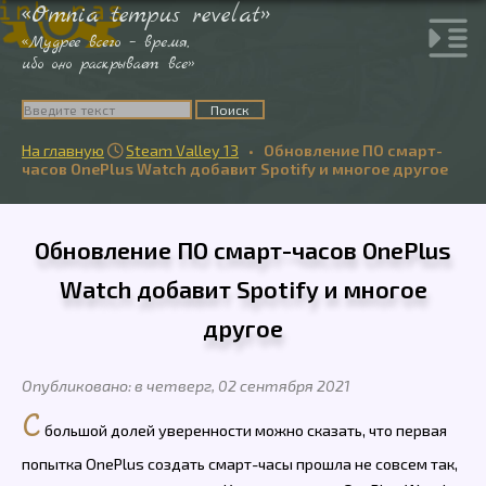
«Omnia tempus revelat»
«Мудрее всего – время,
ибо оно раскрывает все»
На главную
Steam Valley 13
•
Обновление ПО смарт-

часов OnePlus Watch добавит Spotify и многое другое
Обновление ПО смарт-часов OnePlus
Watch добавит Spotify и многое
другое
Опубликовано: в четверг, 02 сентября 2021
С
большой долей уверенности можно сказать, что первая
попытка OnePlus создать смарт-часы прошла не совсем так,