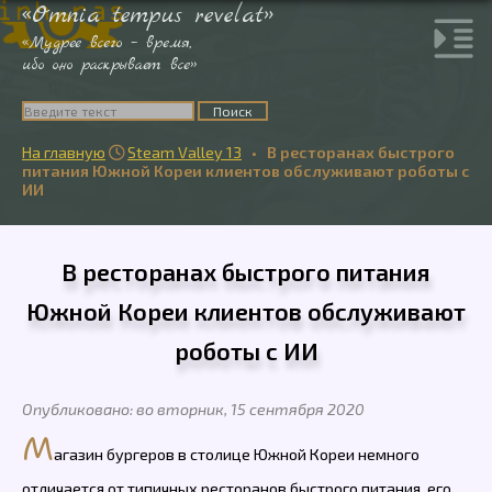
«Omnia tempus revelat»
«Мудрее всего – время,
ибо оно раскрывает все»
На главную
Steam Valley 13
•
В ресторанах быстрого

питания Южной Кореи клиентов обслуживают роботы с
ИИ
В ресторанах быстрого питания
Южной Кореи клиентов обслуживают
роботы с ИИ
Опубликовано: во вторник, 15 сентября 2020
М
агазин бургеров в столице Южной Кореи немного
отличается от типичных ресторанов быстрого питания, его