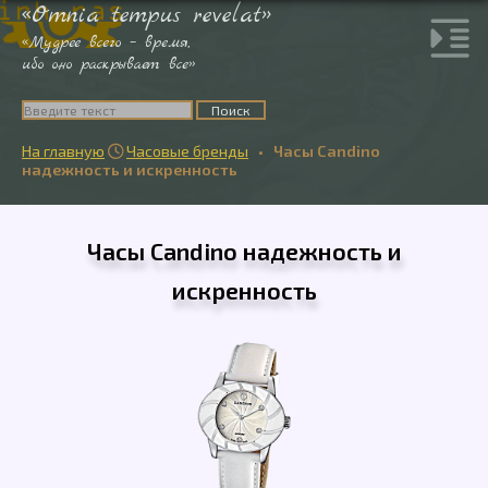
«Omnia tempus revelat»
«Мудрее всего – время,
ибо оно раскрывает все»
На главную
Часовые бренды
•
Часы Candino

надежность и искренность
Часы Candino надежность и
искренность