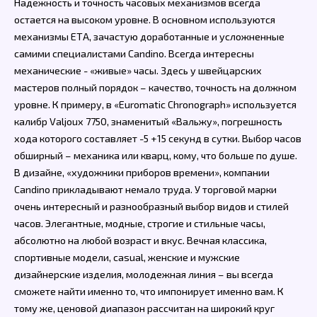
Надежность и точность часовых механизмов всегда
остается на высоком уровне. В основном используются
механизмы ЕТА, зачастую доработанные и усложненные
самими специалистами Candino. Всегда интересны
механические - «живые» часы. Здесь у швейцарских
мастеров полный порядок – качество, точность на должном
уровне. К примеру, в «Euromatic Chronograph» используется
калибр Valjoux 7750, знаменитый «Вальжу», погрешность
хода которого составляет -5 +15 секунд в сутки. Выбор часов
обширный – механика или кварц, кому, что больше по душе.
В дизайне, «художники приборов времени», компании
Candino прикладывают немало труда. У торговой марки
очень интересный и разнообразный выбор видов и стилей
часов. Элегантные, модные, строгие и стильные часы,
абсолютно на любой возраст и вкус. Вечная классика,
спортивные модели, casual, женские и мужские
дизайнерские изделия, молодежная линия – вы всегда
сможете найти именно то, что импонирует именно вам. К
тому же, ценовой диапазон рассчитан на широкий круг