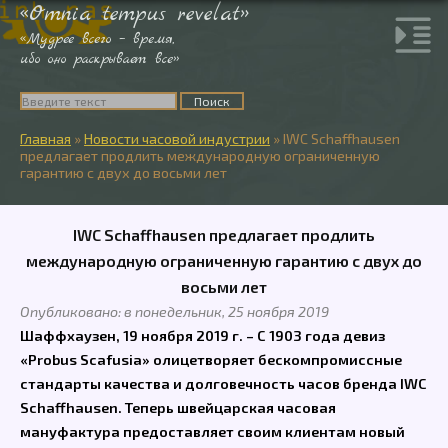
«Omnia tempus revelat»
«Мудрее всего – время,
ибо оно раскрывает все»
Главная
»
Новости часовой индустрии
»
IWC Schaffhausen
предлагает продлить международную ограниченную
гарантию с двух до восьми лет
IWC Schaffhausen предлагает продлить
международную ограниченную гарантию с двух до
восьми лет
Опубликовано: в понедельник, 25 ноября 2019
Шаффхаузен, 19 ноября 2019 г. – С 1903 года девиз
«Probus Scafusia» олицетворяет бескомпромиссные
стандарты качества и долговечность часов бренда IWC
Schaffhausen. Теперь швейцарская часовая
мануфактура предоставляет своим клиентам новый