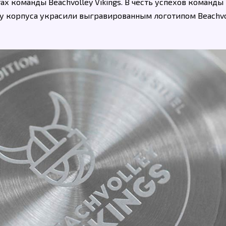
ах команды Beachvolley Vikings. В честь успехов команды 
 корпуса украсили выгравированным логотипом Beachvo