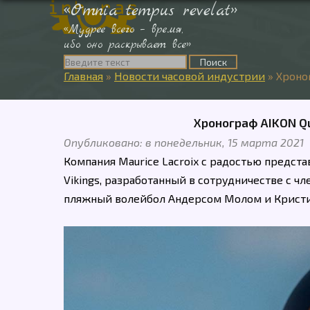
«Omnia tempus revelat»
«Мудрее всего – время,
ибо оно раскрывает все»
Главная
»
Новости часовой индустрии
»
Хроно
Хронограф AIKON Qu
Опубликовано: в понедельник, 15 марта 2021
Компания Maurice Lacroix с радостью предст
Vikings, разработанный в сотрудничестве с
пляжный волейбол Андерсом Молом и Крист