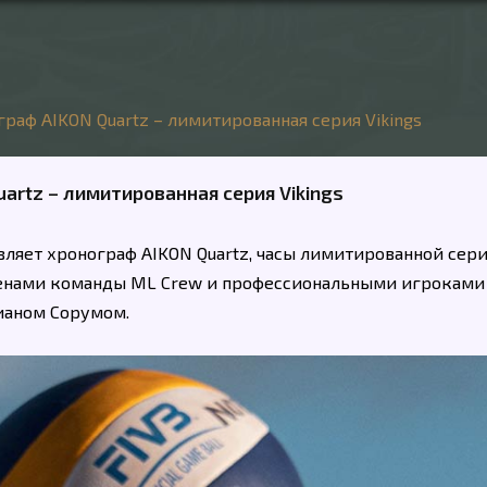
граф AIKON Quartz – лимитированная серия Vikings
artz – лимитированная серия Vikings
авляет хронограф AIKON Quartz, часы лимитированной сер
 членами команды ML Crew и профессиональными игроками
ианом Сорумом.