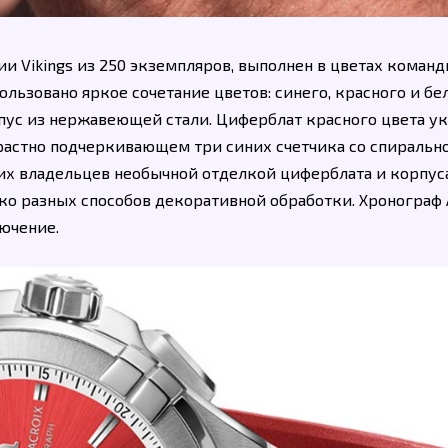
и Vikings из 250 экземпляров, выполнен в цветах коман
пользовано яркое сочетание цветов: синего, красного и бе
ус из нержавеющей стали. Циферблат красного цвета у
трастно подчеркивающем три синих счетчика со спиральн
их владельцев необычной отделкой циферблата и корпуса
ко разных способов декоративной обработки. Хронограф
лючение.