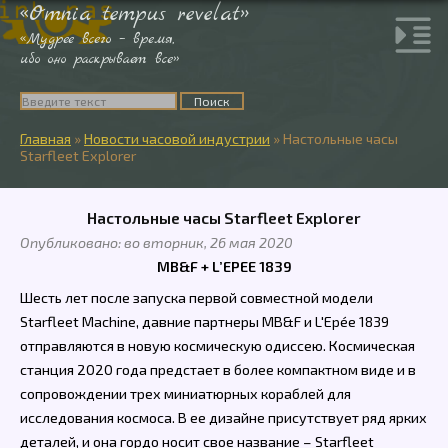
«Omnia tempus revelat»
«Мудрее всего – время,
ибо оно раскрывает все»
Главная
»
Новости часовой индустрии
»
Настольные часы
Starfleet Explorer
Настольные часы Starfleet Explorer
Опубликовано: во вторник, 26 мая 2020
MB&F + L’EPEE 1839
Шесть лет после запуска первой совместной модели
Starfleet Machine, давние партнеры MB&F и L'Epée 1839
отправляются в новую космическую одиссею. Космическая
станция 2020 года предстает в более компактном виде и в
сопровождении трех миниатюрных кораблей для
исследования космоса. В ее дизайне присутствует ряд ярких
деталей, и она гордо носит свое название – Starfleet