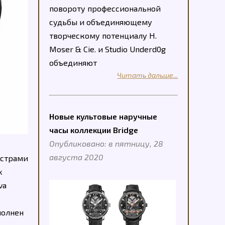
повороту профессиональной
судьбы и объединяющему
творческому потенциалу H.
Moser & Cie. и Studio Underd0g
объединяют
Читать дальше...
Новые культовые наручные
часы коллекции Bridge
Опубликовано: в пятницу, 28
августа 2020
истрами
х
va
полнен