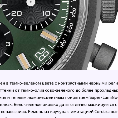
лнен в темно-зеленом цвете с контрастными черными рег
ттенки от темно-оливково-зеленого до более прохладны
вения и теплым люминесцентным покрытием Super-LumiNo
елках. Бело-зеленое окошко даты отлично маскируется с
 ненавязчиво. Ремень из каучука с имитацией Cordura вы