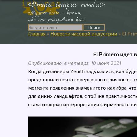
«Omnia tempus revelat»
«Мудрее всего – время,
ибо оно раскрывает все»
Главная
»
Новости часовой индустрии
»
El Pri
El Primero идет в
Опубликовано: в четверг, 10 июня 2021
Когда дизайнеры Zenith задумались, как буде
представили нечто совершенно отличное от то
момента появления знаменитого калибра; что
для диких ландшафтов, с той же практичност
стала изящная интерпретация фирменного винт