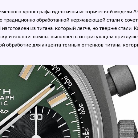
еменного хронографа идентичны исторической модели A3
то традиционно обработанной нержавеющей стали с соче
изготовлен из титана, который легче, но тверже стали. К
вку и кнопки-помпы, выполнен в интригующем приглуш
й обработке для акцента темных оттенков титана, кото