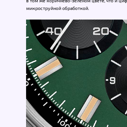
в том же коричнево-зеленом цвете, что и циф
микроструйной обработкой.