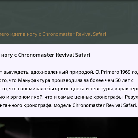
mero идет в ногу с Chronomaster Revival Safari
 ногу с Chronomaster Revival Safari
т выглядеть, вдохновленный природой, El Primero 1969 го
го, что Мануфактура производила за более чем 50 лет с
-то, что напоминало бы яркие цвета и текстуры, характе
ью и эргономикой, что и самые ценные хронографы. Резу
ажного хронографа, модель Chronomaster Revival Safari.