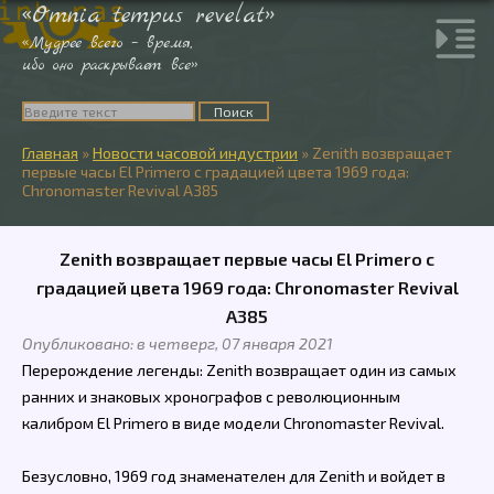
«Omnia tempus revelat»
«Мудрее всего – время,
ибо оно раскрывает все»
Главная
»
Новости часовой индустрии
»
Zenith возвращает
первые часы El Primero с градацией цвета 1969 года:
Chronomaster Revival A385
Zenith возвращает первые часы El Primero с
градацией цвета 1969 года: Chronomaster Revival
A385
Опубликовано: в четверг, 07 января 2021
Перерождение легенды: Zenith возвращает один из самых
ранних и знаковых хронографов с революционным
калибром El Primero в виде модели Chronomaster Revival.
Безусловно, 1969 год знаменателен для Zenith и войдет в