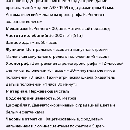
часовой индустрии возник в 1969 году. Переиздание
оригинальной модели A385 1969 года диаметром 37 мм.
Автоматический механизм хронографа El Primero с
колонным колесом
Механизм:
El Primero 400, автоматический подзавод
Частота колебаний:
36 000 пк/ч (5 Гц)
Запас хода:
мин. 50 часов
Функции:
Центральные часовая и минутная стрелки.
Маленькая секундная стрелка в положении «9 часов»
Хронограф:
Центральная стрелка хронографа – 12-часовой
счетчик в положении «6 часов» – 30-минутный счетчик в
положении «3 часа». Тахиметрическая шкала. Указатель
даты в положении «4 часа 30 минут»
Материал:
Нержавеющая сталь
Водонепроницаемость:
50 метров
Циферблат:
Дымчато-коричневый с градацией цвета и
белыми счетчиками
Часовые отметки:
Фацетированные, с родиевым
напылением и люминесцентным покрытием Super-