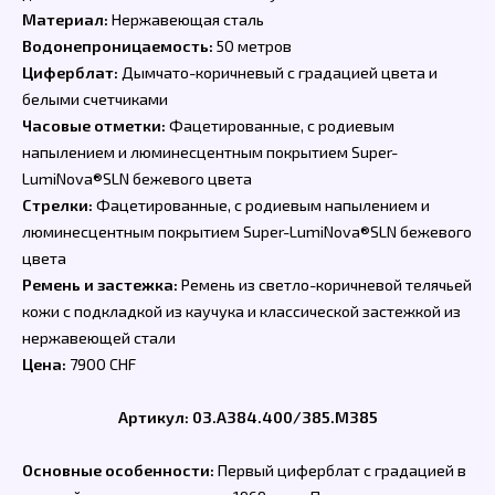
Материал:
Нержавеющая сталь
Водонепроницаемость:
50 метров
Циферблат:
Дымчато-коричневый с градацией цвета и
белыми счетчиками
Часовые отметки:
Фацетированные, с родиевым
напылением и люминесцентным покрытием Super-
LumiNova®SLN бежевого цвета
Стрелки:
Фацетированные, с родиевым напылением и
люминесцентным покрытием Super-LumiNova®SLN бежевого
цвета
Ремень и застежка:
Ремень из светло-коричневой телячьей
кожи с подкладкой из каучука и классической застежкой из
нержавеющей стали
Цена:
7900 CHF
Артикул: 03.A384.400/385.M385
Основные особенности:
Первый циферблат с градацией в