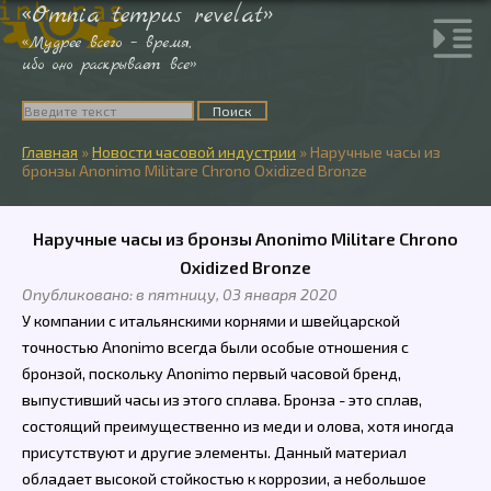
«Omnia tempus revelat»
«Мудрее всего – время,
ибо оно раскрывает все»
Главная
»
Новости часовой индустрии
»
Наручные часы из
бронзы Anonimo Militare Chrono Oxidized Bronze
Наручные часы из бронзы Anonimo Militare Chrono
Oxidized Bronze
Опубликовано: в пятницу, 03 января 2020
У компании с итальянскими корнями и швейцарской
точностью Anonimo всегда были особые отношения с
бронзой, поскольку Anonimo первый часовой бренд,
выпустивший часы из этого сплава. Бронза - это сплав,
состоящий преимущественно из меди и олова, хотя иногда
присутствуют и другие элементы. Данный материал
обладает высокой стойкостью к коррозии, а небольшое