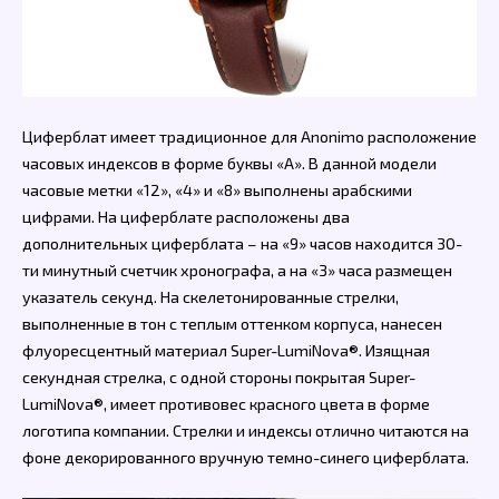
Циферблат имеет традиционное для Anonimo расположение
часовых индексов в форме буквы «А». В данной модели
часовые метки «12», «4» и «8» выполнены арабскими
цифрами. На циферблате расположены два
дополнительных циферблата – на «9» часов находится 30-
ти минутный счетчик хронографа, а на «3» часа размещен
указатель секунд. На скелетонированные стрелки,
выполненные в тон с теплым оттенком корпуса, нанесен
флуоресцентный материал Super-LumiNova®. Изящная
секундная стрелка, с одной стороны покрытая Super-
LumiNova®, имеет противовес красного цвета в форме
логотипа компании. Стрелки и индексы отлично читаются на
фоне декорированного вручную темно-синего циферблата.