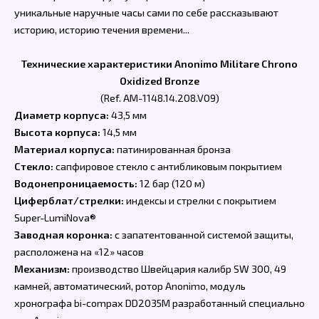
уникальные наручные часы сами по себе рассказывают
историю, историю течения времени...
Технические характеристики Anonimo Militare Chrono
Oxidized Bronze
(Ref. AM-1148.14.208.V09)
Диаметр корпуса:
43,5 мм
Высота корпуса:
14,5 мм
Материал корпуса:
патинированная бронза
Стекло:
сапфировое стекло с антибликовым покрытием
Водонепроницаемость:
12 бар (120 м)
Циферблат/стрелки:
индексы и стрелки с покрытием
Super-LumiNova®
Заводная коронка:
с запатентованной системой защиты,
расположена на «12» часов
Механизм:
производство Швейцария калибр SW 300, 49
камней, автоматический, ротор Anonimo, модуль
хронографа bi-compax DD2035M разработанный специально