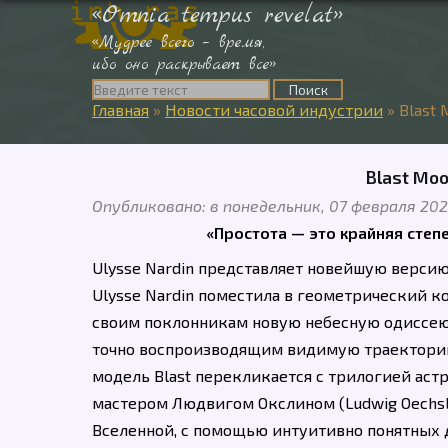
«Omnia tempus revelat»
«Мудрее всего – время,
ибо оно раскрывает все»
Главная
»
Новости часовой индустрии
»
Blast 
Blast Moo
Опубликовано: в понедельник, 07 февраля 20
«Простота — это крайняя степе
Ulysse Nardin представляет новейшую версию
Ulysse Nardin поместила в геометрический к
своим поклонникам новую небесную одиссею
точно воспроизводящим видимую траекторию
модель Blast перекликается с трилогией аст
мастером Людвигом Окслином (Ludwig Oechsl
Вселенной, с помощью интуитивно понятных 