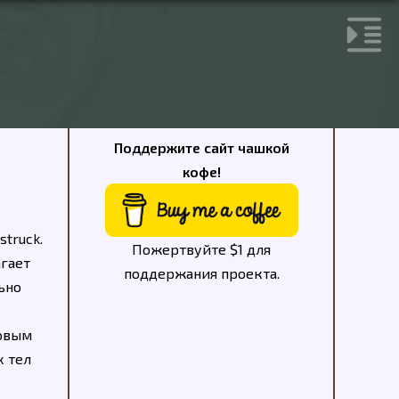
Поддержите сайт чашкой
кофе!
truck.
Пожертвуйте $1 для
агает
поддержания проекта.
ьно
совым
х тел