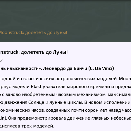
Moonstruck: долететь до Луны!
nstruck: долететь до Луны!
22
нь изысканности». Леонардо да Винчи (L. Da Vinci)
 одной из классических астрономических моделей: Moons
орпус модели Blast указатель мирового времени и предл
 с заново изобретенным часовым механизмом, максимал
 движения Солнца и лунные циклы. В новом исполнении
рономических часов, созданных почти сорок лет назад ча
in). Она продемонстрировала движение главных небесны
дисплеев трех моделей.