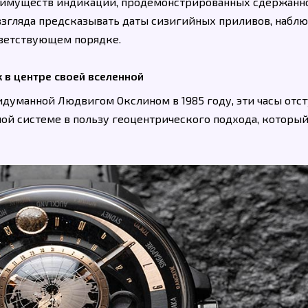
еимуществ индикации, продемонстрированных сдержанн
взгляда предсказывать даты сизигийных приливов, наблю
тветствующем порядке.
 в центре своей вселенной
идуманной Людвигом Окслином в 1985 году, эти часы отс
ой системе в пользу геоцентрического подхода, который