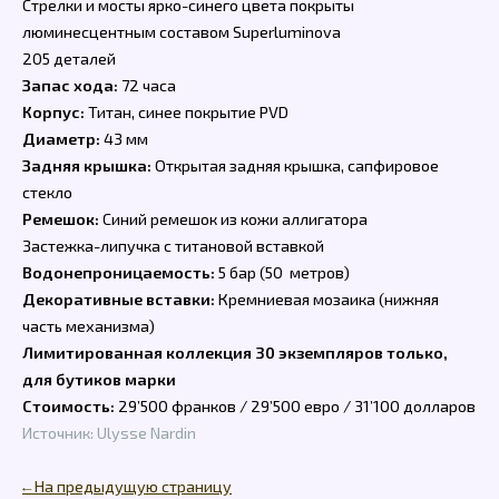
Стрелки и мосты ярко-синего цвета покрыты
люминесцентным составом Superluminova
205 деталей
Запас хода:
72 часа
Корпус:
Титан, синее покрытие PVD
Диаметр:
43 мм
Задняя крышка:
Открытая задняя крышка, сапфировое
стекло
Ремешок:
Синий ремешок из кожи аллигатора
Застежка-липучка с титановой вставкой
Водонепроницаемость:
5 бар (50 метров)
Декоративные вставки:
Кремниевая мозаика (нижняя
часть механизма)
Лимитированная коллекция 30 экземпляров только,
для бутиков марки
Стоимость:
29’500 франков / 29’500 евро / 31’100 долларов
Источник: Ulysse Nardin
← На предыдущую страницу