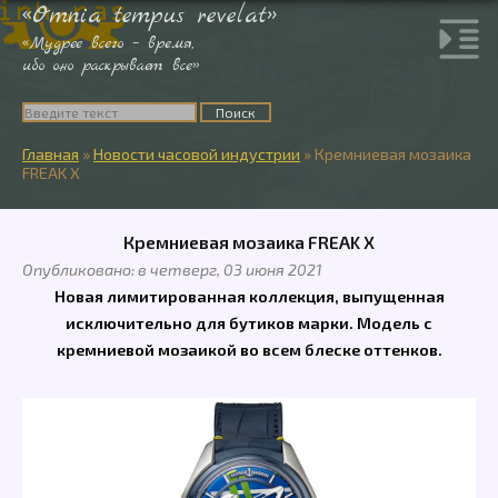
«Omnia tempus revelat»
«Мудрее всего – время,
ибо оно раскрывает все»
Главная
»
Новости часовой индустрии
»
Кремниевая мозаика
FREAK X
Кремниевая мозаика FREAK X
Опубликовано: в четверг, 03 июня 2021
Новая лимитированная коллекция, выпущенная
исключительно для бутиков марки. Модель с
кремниевой мозаикой во всем блеске оттенков.