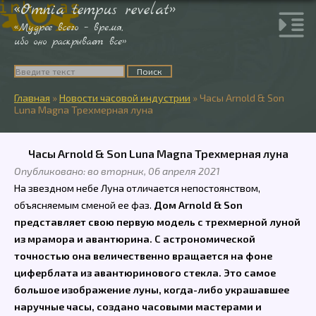
«Omnia tempus revelat»
«Мудрее всего – время,
ибо оно раскрывает все»
Главная
»
Новости часовой индустрии
»
Часы Arnold & Son
Luna Magna Трехмерная луна
Часы Arnold & Son Luna Magna Трехмерная луна
Опубликовано: во вторник, 06 апреля 2021
На звездном небе Луна отличается непостоянством,
объясняемым сменой ее фаз.
Дом Arnold & Son
представляет свою первую модель с трехмерной луной
из мрамора и авантюрина. С астрономической
точностью она величественно вращается на фоне
циферблата из авантюринового стекла. Это самое
большое изображение луны, когда-либо украшавшее
наручные часы, создано часовыми мастерами и