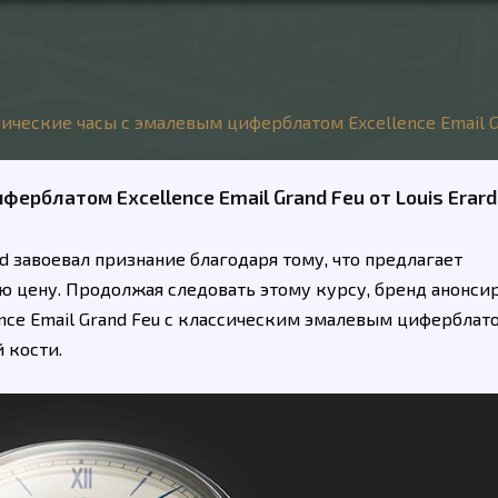
ческие часы с эмалевым циферблатом Excellence Email Gr
ерблатом Excellence Email Grand Feu от Louis Erard
d завоевал признание благодаря тому, что предлагает
ю цену. Продолжая следовать этому курсу, бренд анонси
nce Email Grand Feu с классическим эмалевым циферблат
 кости.