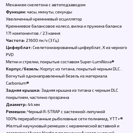
Механизм скелетона с автоподзаводом
Функции:
часы, минуты, секунды
Увеличенный кремниевый осциллятор
Кремниевое балансовое колесо, вилка и пружина баланса
171 компонентов / 23 камня
Частота:
21600 пк/ч (3 Гц)
Циферблат:
Скелетонизированный циферблат, X из черного
PVD
Метки и стрелки, покрытые составом Super-LumiNova®
Корпус/безель:
Корпус из титана, покрытый черным DLC .
Вогнутый однонаправленный безель из материала
Carbonium®
Задняя крышка:
Задняя крышка из титана с черным DLC
покрытием, частично прозрачна
Диаметр:
44 мм
Ремешок:
Черный R-STRAP с застежкой-липучкой
100% переработанные рыболовные сети полиамид, YTT+®
Желтый каучуковый ремешок с керамической вставкой и
логотипом Ulysse Nardin в положении 6 часов и черной