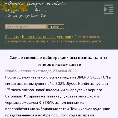
«Omnia tempus revelat»
«Мудрее всего – время,
ибо оно раскрывает все»
Главная
»
Новости часовой индустрии
»
Самые сложные
дайверские часы возвращаются теперь в новом цвете
Самые сложные дайверские часы возвращаются
теперь в новом цвете
Опубликовано: в четверг, 23 июня 2022
После ошеломительного успеха модели DIVER X SKELETON в
синем цвете, выпущенной в 2021, Ulysse Nardin выпускает
175 экземпляров новой коллекции в корпусе из черного
Carbonium® с ярким желтым каучуковым ремешком и
черным ремешком R-STRAP, выполненным из
переработанных рыболовных сетей. Техническое чудо, уже
представленное в ноябре прошлого года во время