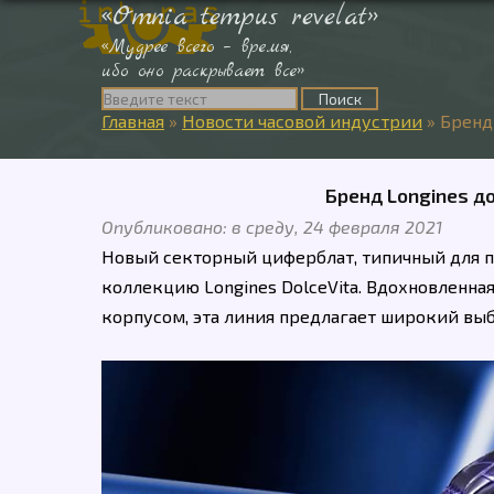
«Omnia tempus revelat»
«Мудрее всего – время,
ибо оно раскрывает все»
Главная
»
Новости часовой индустрии
»
Бренд
Бренд Longines д
Опубликовано: в среду, 24 февраля 2021
Новый секторный циферблат, типичный для 
коллекцию Longines DolceVita. Вдохновленна
корпусом, эта линия предлагает широкий выбо