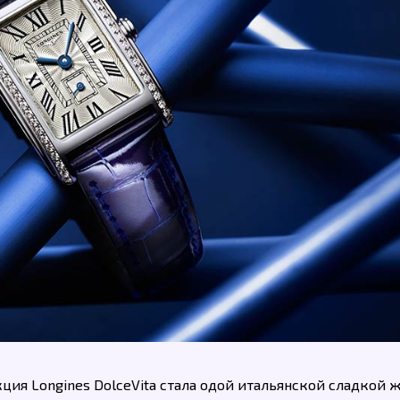
кция Longines DolceVita стала одой итальянской сладкой 