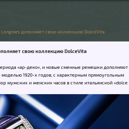
 Longines дополняет свою коллекцию DolceVita
ополняет свою коллекцию DolceVita
периода «ар-деко», и новые сменные ремешки дополняют
я моделью 1920-х годов, с характерным прямоугольным
р мужских и женских часов в стиле итальянской «dolce v