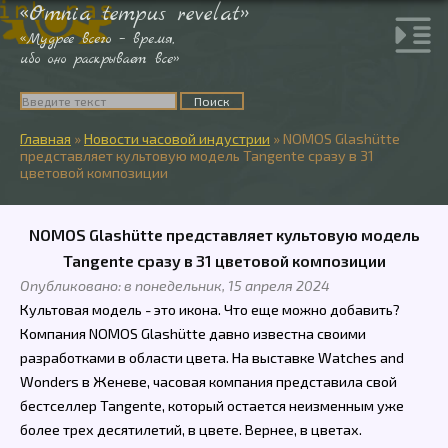
«Omnia tempus revelat»
«Мудрее всего – время,
ибо оно раскрывает все»
Главная
»
Новости часовой индустрии
»
NOMOS Glashütte
представляет культовую модель Tangente сразу в 31
цветовой композиции
NOMOS Glashütte представляет культовую модель
Tangente сразу в 31 цветовой композиции
Опубликовано: в понедельник, 15 апреля 2024
Культовая модель - это икона. Что еще можно добавить?
Компания NOMOS Glashütte давно известна своими
разработками в области цвета. На выставке Watches and
Wonders в Женеве, часовая компания представила свой
бестселлер Tangente, который остается неизменным уже
более трех десятилетий, в цвете. Вернее, в цветах.