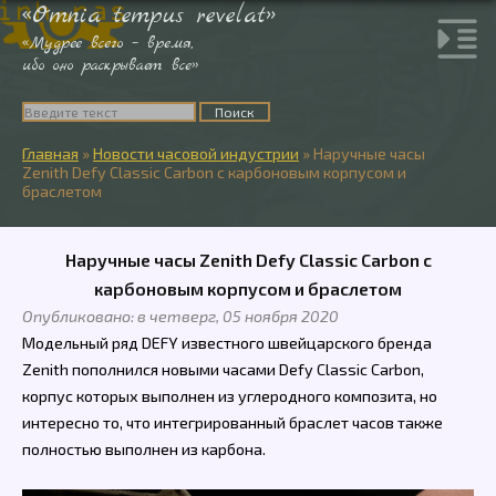
«Omnia tempus revelat»
«Мудрее всего – время,
ибо оно раскрывает все»
Главная
»
Новости часовой индустрии
»
Наручные часы
Zenith Defy Classic Carbon с карбоновым корпусом и
браслетом
Наручные часы Zenith Defy Classic Carbon с
карбоновым корпусом и браслетом
Опубликовано: в четверг, 05 ноября 2020
Модельный ряд DEFY известного швейцарского бренда
Zenith пополнился новыми часами Defy Classic Carbon,
корпус которых выполнен из углеродного композита, но
интересно то, что интегрированный браслет часов также
полностью выполнен из карбона.