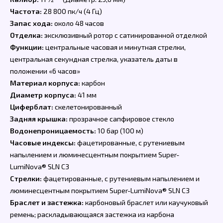
Частота:
28 800 пк/ч (4 Гц)
Запас хода:
около 48 часов
Отделка:
эксклюзивный ротор с сатинированной отделкой
Функции:
центральные часовая и минутная стрелки,
центральная секундная стрелка, указатель даты в
положении «6 часов»
Материал корпуса:
карбон
Диаметр корпуса:
41 мм
Циферблат:
скелетонированный
Задняя крышка:
прозрачное сапфировое стекло
Водонепроницаемость:
10 бар (100 м)
Часовые индексы:
фацетированные, с рутениевым
напылением и люминесцентным покрытием Super-
LumiNova® SLN C3
Стрелки:
фацетированные, с рутениевым напылением и
люминесцентным покрытием Super-LumiNova® SLN C3
Браслет и застежка:
карбоновый браслет или каучуковый
ремень; раскладывающаяся застежка из карбона