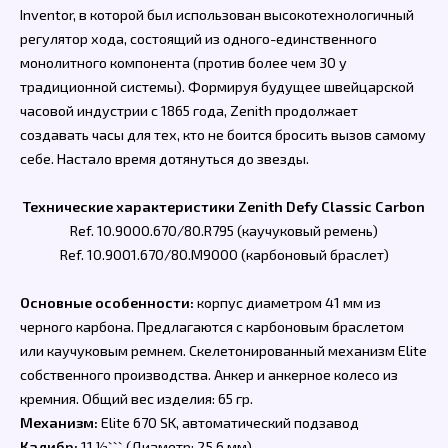
Inventor, в которой был использован высокотехнологичный
регулятор хода, состоящий из одного-единственного
монолитного компонента (против более чем 30 у
традиционной системы). Формируя будущее швейцарской
часовой индустрии с 1865 года, Zenith продолжает
создавать часы для тех, кто не боится бросить вызов самому
себе. Настало время дотянуться до звезды.
Технические характеристики Zenith Defy Classic Carbon
Ref. 10.9000.670/80.R795 (каучуковый ремень)
Ref. 10.9001.670/80.M9000 (карбоновый браслет)
Основные особенности:
корпус диаметром 41 мм из
черного карбона. Предлагаются с карбоновым браслетом
или каучуковым ремнем. Скелетонированный механизм Elite
собственного производства. Анкер и анкерное колесо из
кремния. Общий вес изделия: 65 гр.
Механизм:
Elite 670 SK, автоматический подзавод
Калибр:
11 ½``` (Диаметр: 25,6 мм)