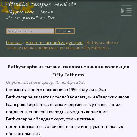
«Omnia tempus revelat»
«Мудрее всего – время,
ибо оно раскрывает все»
Главная
»
Новости часовой индустрии
»
Bathyscaphe из
титана: смелая новинка в коллекции Fifty Fathoms
Bathyscaphe из титана: смелая новинка в коллекции
Fifty Fathoms
Опубликовано: в среду, 10 ноября 2021
С момента своего появления в 1956 году линейка
Bathyscaphe является основой коллекции дайверских часов
Blancpain. Верная наследию и фирменному стилю своих
предшественников, последняя модель коллекции
Bathyscaphe обладает корпусом из титана,
представляющего собой бесценный инструмент в любых
обстоятельствах.