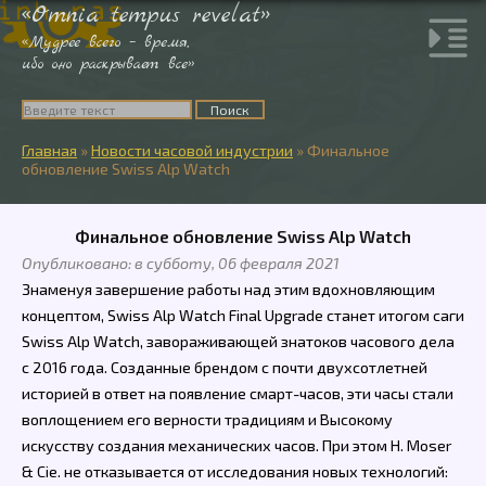
«Omnia tempus revelat»
«Мудрее всего – время,
ибо оно раскрывает все»
Главная
»
Новости часовой индустрии
»
Финальное
обновление Swiss Alp Watch
Финальное обновление Swiss Alp Watch
Опубликовано: в субботу, 06 февраля 2021
Знаменуя завершение работы над этим вдохновляющим
концептом, Swiss Alp Watch Final Upgrade станет итогом саги
Swiss Alp Watch, завораживающей знатоков часового дела
с 2016 года. Созданные брендом с почти двухсотлетней
историей в ответ на появление смарт-часов, эти часы стали
воплощением его верности традициям и Высокому
искусству создания механических часов. При этом H. Moser
& Cie. не отказывается от исследования новых технологий: