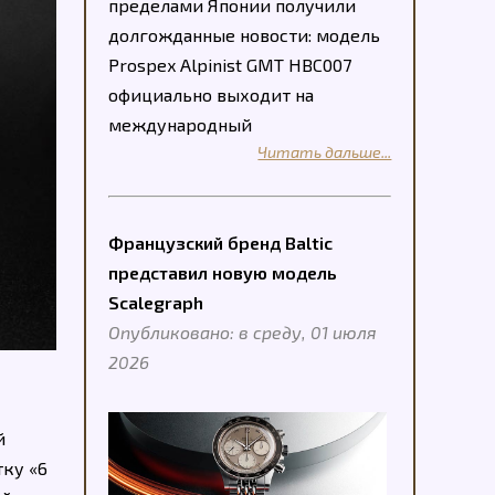
пределами Японии получили
долгожданные новости: модель
Prospex Alpinist GMT HBC007
официально выходит на
международный
Читать дальше...
Французский бренд Baltic
представил новую модель
Scalegraph
Опубликовано: в среду, 01 июля
2026
й
тку «6