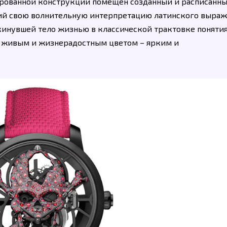
ированной конструкции помещен созданный и расписанн
щий свою волнительную интерпретацию латинского выра
окинувшей тело жизнью в классической трактовке поняти
м живым и жизнерадостным цветом – ярким и