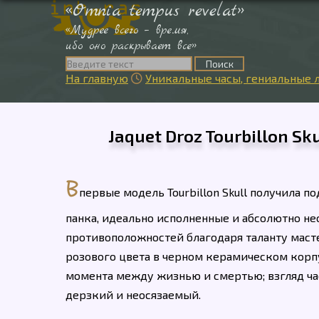
«Omnia tempus revelat»
«Мудрее всего – время,
ибо оно раскрывает все»
На главную
Уникальные часы, гениальные л

Jaquet Droz Tourbillon Sk
B
первые модель Tourbillon Skull получила 
панка, идеально исполненные и абсолютно нео
противоположностей благодаря таланту масте
розового цвета в черном керамическом корп
момента между жизнью и смертью; взгляд ча
дерзкий и неосязаемый.