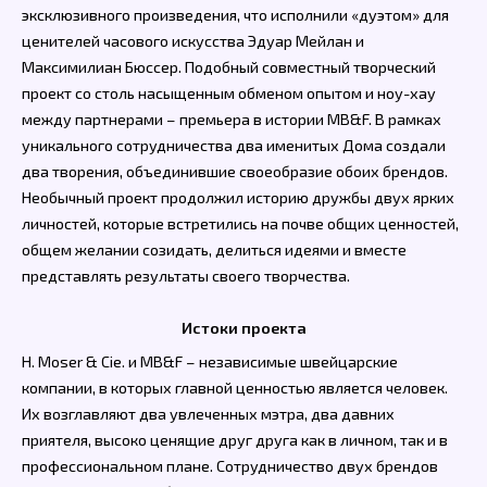
эксклюзивного произведения, что исполнили «дуэтом» для
ценителей часового искусства Эдуар Мейлан и
Максимилиан Бюссер. Подобный совместный творческий
проект со столь насыщенным обменом опытом и ноу-хау
между партнерами – премьера в истории MB&F. В рамках
уникального сотрудничества два именитых Дома создали
два творения, объединившие своеобразие обоих брендов.
Необычный проект продолжил историю дружбы двух ярких
личностей, которые встретились на почве общих ценностей,
общем желании созидать, делиться идеями и вместе
представлять результаты своего творчества.
Истоки проекта
H. Moser & Cie. и MB&F – независимые швейцарские
компании, в которых главной ценностью является человек.
Их возглавляют два увлеченных мэтра, два давних
приятеля, высоко ценящие друг друга как в личном, так и в
профессиональном плане. Сотрудничество двух брендов