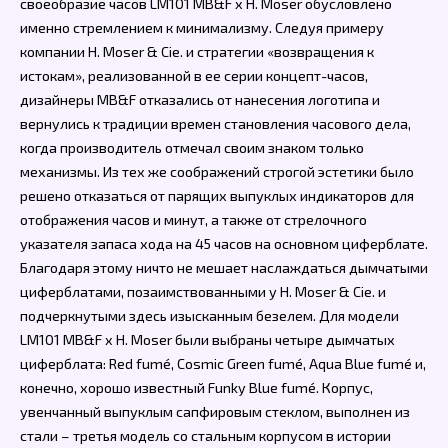
своеобразие часов LM101 MB&F x H. Moser обусловлено
именно стремлением к минимализму. Следуя примеру
компании H. Moser & Cie. и стратегии «возвращения к
истокам», реализованной в ее серии концепт-часов,
дизайнеры MB&F отказались от нанесения логотипа и
вернулись к традиции времен становления часового дела,
когда производитель отмечал своим знаком только
механизмы. Из тех же соображений строгой эстетики было
решено отказаться от парящих выпуклых индикаторов для
отображения часов и минут, а также от стрелочного
указателя запаса хода на 45 часов на основном циферблате.
Благодаря этому ничто не мешает наслаждаться дымчатыми
циферблатами, позаимствованными у H. Moser & Cie. и
подчеркнутыми здесь изысканным безелем. Для модели
LM101 MB&F x H. Moser были выбраны четыре дымчатых
циферблата: Red fumé, Cosmic Green fumé, Aqua Blue fumé и,
конечно, хорошо известный Funky Blue fumé. Корпус,
увенчанный выпуклым сапфировым стеклом, выполнен из
стали – третья модель со стальным корпусом в истории