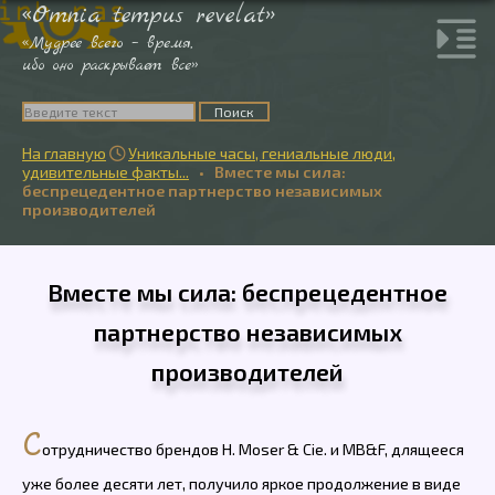
«Omnia tempus revelat»
«Мудрее всего – время,
ибо оно раскрывает все»
На главную
Уникальные часы, гениальные люди,

удивительные факты...
•
Вместе мы сила:
беспрецедентное партнерство независимых
производителей
Вместе мы сила: беспрецедентное
партнерство независимых
производителей
С
отрудничество брендов H. Moser & Cie. и MB&F, длящееся
уже более десяти лет, получило яркое продолжение в виде