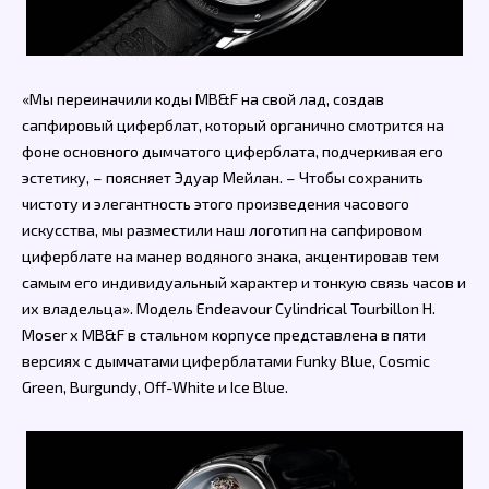
«Мы переиначили коды MB&F на свой лад, создав
сапфировый циферблат, который органично смотрится на
фоне основного дымчатого циферблата, подчеркивая его
эстетику, – поясняет Эдуар Мейлан. – Чтобы сохранить
чистоту и элегантность этого произведения часового
искусства, мы разместили наш логотип на сапфировом
циферблате на манер водяного знака, акцентировав тем
самым его индивидуальный характер и тонкую связь часов и
их владельца». Модель Endeavour Cylindrical Tourbillon H.
Moser x MB&F в стальном корпусе представлена в пяти
версиях с дымчатами циферблатами Funky Blue, Cosmic
Green, Burgundy, Off-White и Ice Blue.