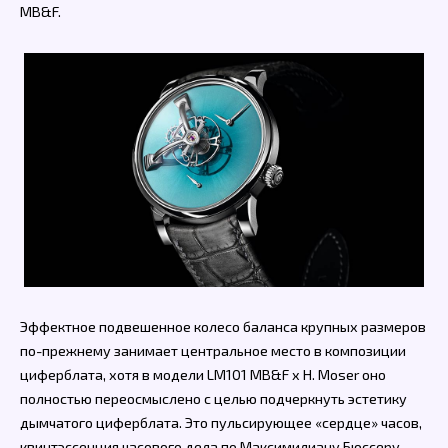
MB&F.
Эффектное подвешенное колесо баланса крупных размеров
по-прежнему занимает центральное место в композиции
циферблата, хотя в модели LM101 MB&F x H. Moser оно
полностью переосмыслено с целью подчеркнуть эстетику
дымчатого циферблата. Это пульсирующее «сердце» часов,
квинтэссенция часового дела по Максимилиану Бюссеру,