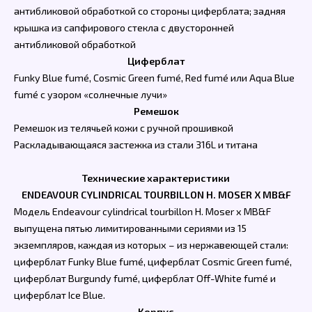
антибликовой обработкой со стороны циферблата; задняя
крышка из сапфирового стекла с двусторонней
антибликовой обработкой
Циферблат
Funky Blue fumé, Cosmic Green fumé, Red fumé или Aqua Blue
fumé с узором «солнечные лучи»
Ремешок
Ремешок из телячьей кожи с ручной прошивкой
Раскладывающаяся застежка из стали 316L и титана
Технические характеристики
ENDEAVOUR CYLINDRICAL TOURBILLON H. MOSER X MB&F
Модель Endeavour cylindrical tourbillon H. Moser x MB&F
выпущена пятью лимитированными сериями из 15
экземпляров, каждая из которых – из нержавеющей стали:
циферблат Funky Blue fumé, циферблат Cosmic Green fumé,
циферблат Burgundy fumé, циферблат Off-White fumé и
циферблат Ice Blue.
Корпус